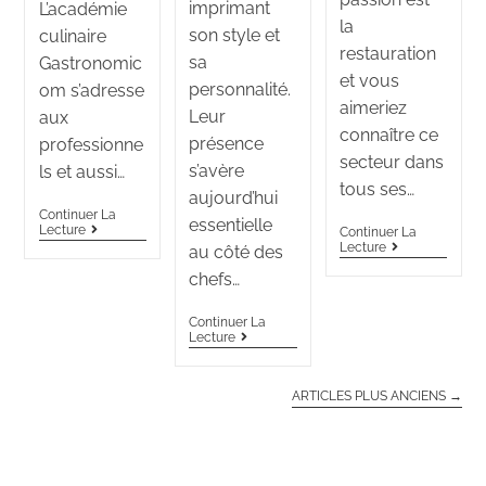
imprimant
L’académie
la
son style et
culinaire
restauration
sa
Gastronomic
et vous
personnalité.
om s’adresse
aimeriez
Leur
aux
connaître ce
présence
professionne
secteur dans
s’avère
ls et aussi…
tous ses…
aujourd’hui
Continuer La
essentielle
Lecture
Continuer La
Lecture
au côté des
chefs…
Continuer La
Lecture
ARTICLES PLUS ANCIENS
→