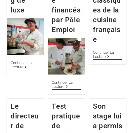
g de
e
classiqu
luxe
financés
es de la
par Pôle
cuisine
Emploi
français
e
Continuer La
Lecture
Continuer La
Lecture
Continuer La
Lecture
Le
Test
Son
directeu
pratique
stage lui
r de
de
a permis