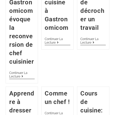
Gastron
cuisine
de
omicom
à
décroch
évoque
Gastron
er un
la
omicom
travail
reconve
Continuer La
Continuer La
Lecture
Lecture
rsion de
chef
cuisinier
Continuer La
Lecture
Apprend
Comme
Cours
re à
un chef !
de
dresser
cuisine:
Continuer La