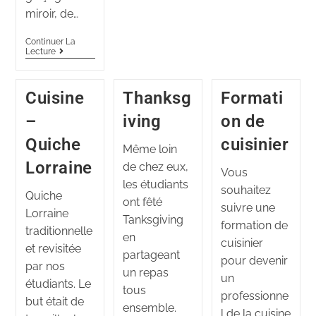
miroir, de…
Continuer La
Lecture
Cuisine
Thanksg
Formati
–
iving
on de
Quiche
cuisinier
Même loin
Lorraine
de chez eux,
Vous
les étudiants
souhaitez
Quiche
ont fêté
suivre une
Lorraine
Tanksgiving
formation de
traditionnelle
en
cuisinier
et revisitée
partageant
pour devenir
par nos
un repas
un
étudiants. Le
tous
professionne
but était de
ensemble.
l de la cuisine