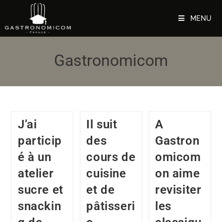
MENU
Gastronomicom
J’ai
Il suit
A
particip
des
Gastron
é à un
cours de
omicom
atelier
cuisine
on aime
sucre et
et de
revisiter
snackin
pâtisseri
les