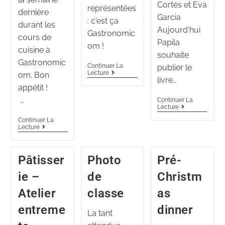
Cortés et Eva
représentées
dernière
Garcia
: c'est ça
durant les
Aujourd'hui
Gastronomic
cours de
Papila
om !
cuisine à
souhaite
Gastronomic
Continuer La
publier le
Lecture
om. Bon
livre…
appétit !
…
Continuer La
Lecture
Continuer La
Lecture
Pâtisser
Photo
Pré-
ie –
de
Christm
Atelier
classe
as
entreme
dinner
La tant