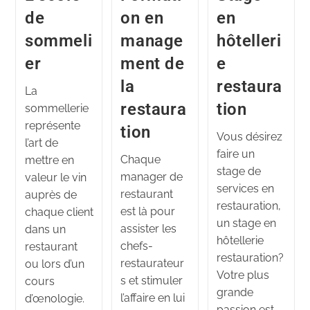
de
on en
en
sommeli
manage
hôtelleri
er
ment de
e
la
restaura
La
restaura
tion
sommellerie
représente
tion
Vous désirez
l’art de
faire un
Chaque
mettre en
stage de
manager de
valeur le vin
services en
restaurant
auprès de
restauration,
est là pour
chaque client
un stage en
assister les
dans un
hôtellerie
chefs-
restaurant
restauration?
restaurateur
ou lors d’un
Votre plus
s et stimuler
cours
grande
l’affaire en lui
d’œnologie.
passion est