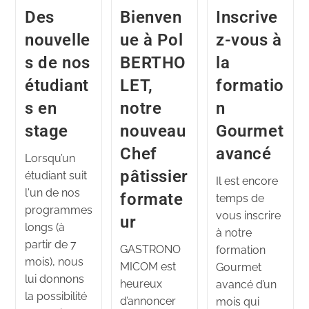
Des
Bienven
Inscrive
nouvelle
ue à Pol
z-vous à
s de nos
BERTHO
la
étudiant
LET,
formatio
s en
notre
n
stage
nouveau
Gourmet
Chef
avancé
Lorsqu’un
pâtissier
étudiant suit
Il est encore
l'un de nos
formate
temps de
programmes
vous inscrire
ur
longs (à
à notre
partir de 7
GASTRONO
formation
mois), nous
MICOM est
Gourmet
lui donnons
heureux
avancé d’un
la possibilité
d’annoncer
mois qui