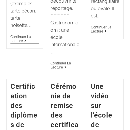
découvrir le
rectangulaire
(exemples :
reportage.
ou ovale. Il
tarte pécan,
*************
est…
tarte
Gastronomic
noisette,…
Continuer La
om : une
Lecture
école
Continuer La
Lecture
internationale
…
Continuer La
Lecture
Certific
Cérémo
Une
ation
nie de
vidéo
des
remise
sur
diplôme
des
l’école
s de
certifica
de