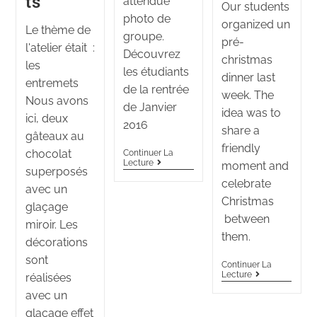
ts
attendue
Our students
photo de
organized un
Le thème de
groupe.
pré-
l'atelier était :
Découvrez
christmas
les
les étudiants
dinner last
entremets
de la rentrée
week. The
Nous avons
de Janvier
idea was to
ici, deux
2016
share a
gâteaux au
friendly
chocolat
Continuer La
Lecture
moment and
superposés
celebrate
avec un
Christmas
glaçage
between
miroir. Les
them.
décorations
sont
Continuer La
Lecture
réalisées
avec un
glaçage effet