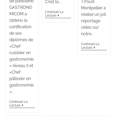
de pâtisserie
TVSud
C'est la…
GASTRONO
Montpellier a
Continuer La
MICOM a
réalisé un joli
Lecture
obtenu la
reportage
certification
vidéo sur
de ses
notre…
diplômes de
Continuer La
«Chef
Lecture
cuisinier en
gastronomie
» niveau II et
«Chef
pâtissier en
gastronomie
»…
Continuer La
Lecture