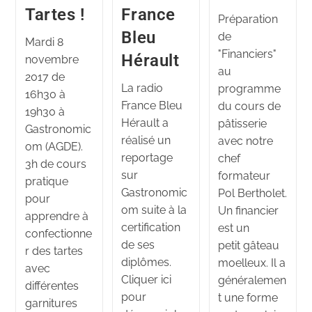
Tartes !
France
Préparation
Bleu
de
Mardi 8
"Financiers"
Hérault
novembre
au
2017 de
La radio
programme
16h30 à
France Bleu
du cours de
19h30 à
Hérault a
pâtisserie
Gastronomic
réalisé un
avec notre
om (AGDE).
reportage
chef
3h de cours
sur
formateur
pratique
Gastronomic
Pol Bertholet.
pour
om suite à la
Un financier
apprendre à
certification
est un
confectionne
de ses
petit gâteau
r des tartes
diplômes.
moelleux. Il a
avec
Cliquer ici
généralemen
différentes
pour
t une forme
garnitures