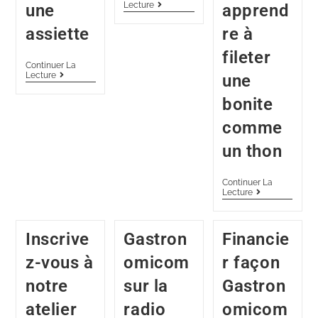
Lecture
une
apprend
assiette
re à
fileter
Continuer La
Lecture
une
bonite
comme
un thon
Continuer La
Lecture
Inscrive
Gastron
Financie
z-vous à
omicom
r façon
notre
sur la
Gastron
atelier
radio
omicom