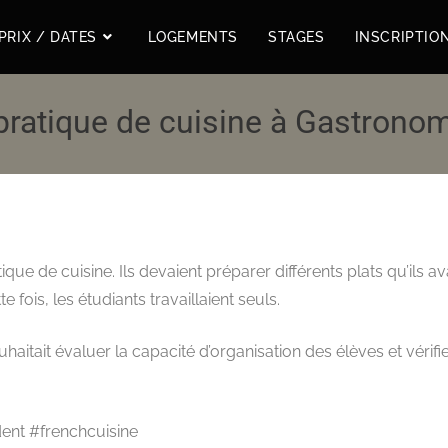
PRIX / DATES
LOGEMENTS
STAGES
INSCRIPTIO
pratique de cuisine à Gastron
que de cuisine. Ils devaient préparer différents plats qu’ils a
fois, les étudiants travaillaient seuls.
aitait évaluer la capacité d’organisation des élèves et vérifier
ent #frenchcuisine