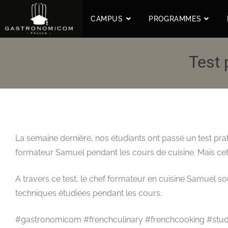
CAMPUS
PROGRAMMES
Test 
La semaine dernière, nos étudiants ont passé un test prati
formateur Samuel pendant les cours de cuisine. Mais cette 
A travers ce test, le chef formateur en cuisine Samuel souh
techniques étudiées pendant les cours.
#gastronomicom #frenchculinary #frenchcooking #stud