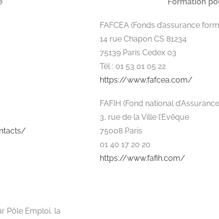
é
Formation pou
FAFCEA (Fonds d’assurance format
14 rue Chapon CS 81234
75139 Paris Cedex 03
Tél : 01 53 01 05 22
https://www.fafcea.com/
FAFIH (Fond national d’Assurance 
3, rue de la Ville l’Evêque
ntacts/
75008 Paris
01 40 17 20 20
https://www.fafih.com/
ar Pôle Emploi, la