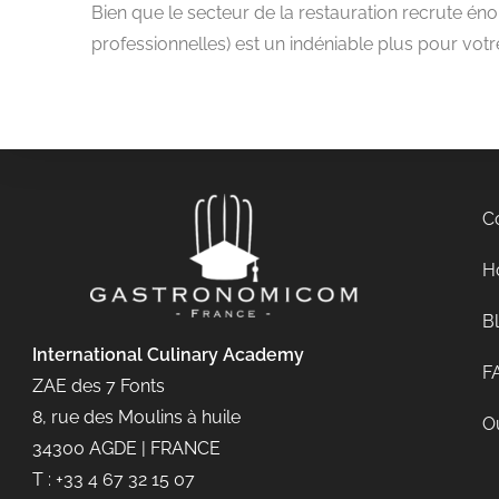
Bien que le secteur de la restauration recrute énor
professionnelles) est un indéniable plus pour votr
C
Ho
B
International Culinary
Academy
F
ZAE des 7 Fonts
8, rue des Moulins à huile
Ou
34300 AGDE | FRANCE
T : +33 4 67 32 15 07