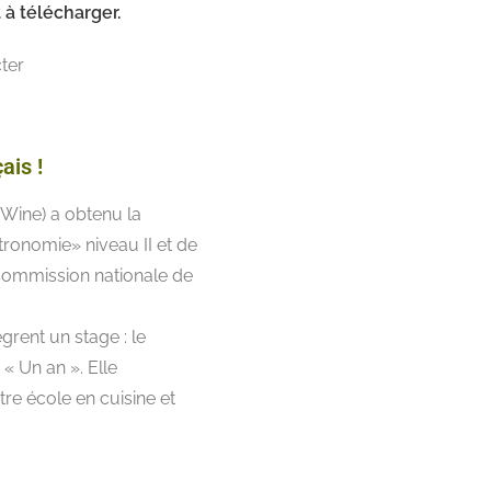
à télécharger.
ter
ais !
Wine) a obtenu la
stronomie» niveau II et de
 Commission nationale de
grent un stage : le
 Un an ». Elle
e école en cuisine et