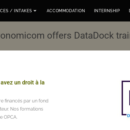
ICES / INTAKES
ACCOMMODATION
INTERNSHIP
ronomicom offers DataDock trai
vez un droit à la
re financés par un fond
teur. Nos formations
ype OPCA.