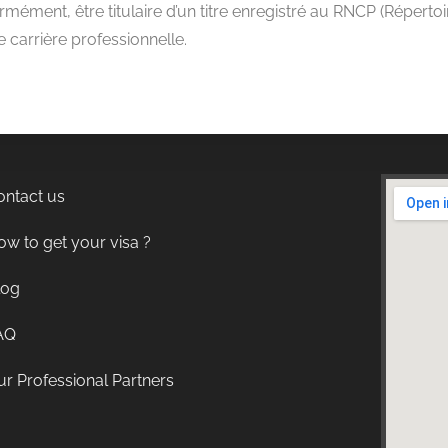
mément, être titulaire d’un titre enregistré au RNCP (Répertoir
e carrière professionnelle.
ontact us
w to get your visa ?
log
AQ
r Professional Partners