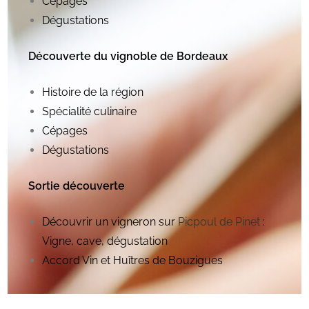
Cépages
Dégustations
Découverte du vignoble de Bordeaux
Histoire de la région
Spécialité culinaire
Cépages
Dégustations
Sortie découverte
Découvrir un vigneron sur
Picpoul de Pinet
:
Vigne, cave, dégustation
Accord Vin et Huîtres de Bouzigues