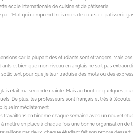
tte école internationale de cuisine et de pâtisserie.
 par l’Etat qui comprend trois mois de cours de pâtisserie g
sions car la plupart des étudiants sont étrangers. Mais ces c
iants et bien que mon niveau en anglais ne soit pas extraordin
ollicitent pour que je leur traduise des mots ou des expressio
glais était ma seconde crainte. Mais au bout de quelques jour
uels. De plus, les professeurs sont français et très à l’écout
plique immédiatement.
s travaillons en binôme chaque semaine avec un nouvel étudi
à mettre en place à chaque fois une bonne organisation de tr
 travaillons par deux, chaque étudiant fait son propre dessert.