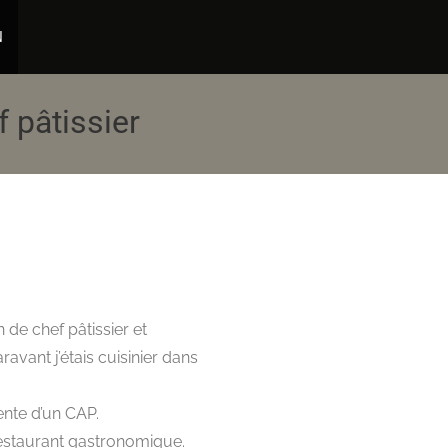
N
 pâtissier
 de chef pâtissier et
avant j’étais cuisinier dans
ente d’un CAP.
estaurant gastronomique.