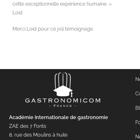
cette exceptionnelle expérience humaine. »
Loid
Merci Loid pour ce joli témoignage.
N
C
B
Académie Internationale de gastronomie
Fo
ZAE des 7 Fonts
8, rue des Moulins à huile
No