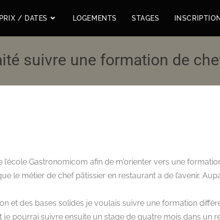
PRIX / DATES
LOGEMENTS
STAGES
INSCRIPTIO
aité suivre une formation de chef
re l’école Gastronomicom afin de m’orienter vers une formation
 le métier de chef pâtissier en restaurant a de l’avenir. Aupar
on et des bases solides je voulais suivre une formation différ
je pourrai suivre ensuite un stage de quatre mois dans un r