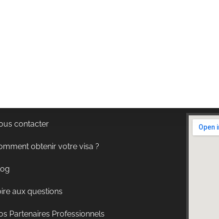
ous contacter
omment obtenir votre visa ?
log
ire aux questions
s Partenaires Professionnels