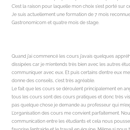
C’est la raison pour laquelle mon choix s’est porté sur ce
Je suis actuellement une formation de 7 mois reconnue
Gastronomicom et quatre mois de stage.
Quand j’ai commencé les cours j’avais quelques appréhen
dissipées car je m’entends très bien avec les autres étud
communiquer avec eux. Et puis certains d’entre eux me s
donne des conseils, c’est très agréable.
Le fait que les cours se déroulent principalement en an
tous les cours sont des cours pratiques et donc très vis
pas quelque chose je demande au professeur qui m’ex
L’organisation des cours me convient parfaitement. Nou
communication entre les étudiants et cela nous pousse 
favorise l’entraide et le travail en équipe. Même si nous