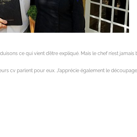
isons ce qui vient d’être expliqué. Mais le chef n’est jamais 
leurs cv parlent pour eux. J’apprécie également le découpag