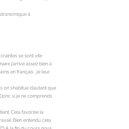
astronomique à
raintes se sont vite
aire j’arrive assez bien à
ns en français ; je leur
s on s’habitue d’autant que
e. Donc si je ne comprends
ant. Cela favorise la
avail. Bien entendu cela
 🙂 A la fin du cours nous