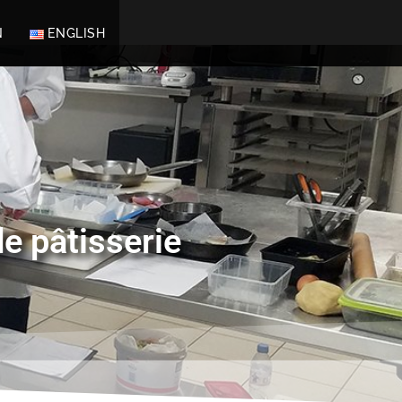
N
ENGLISH
e pâtisserie