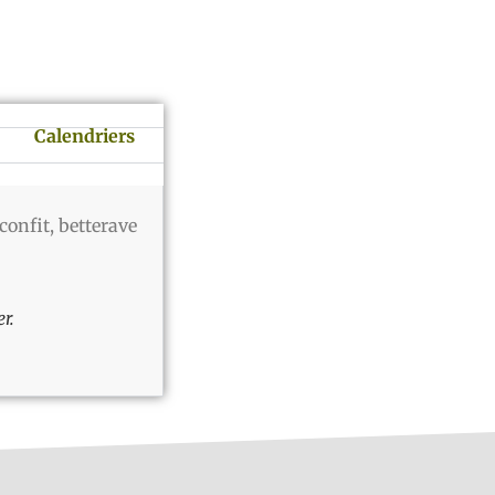
Calendriers
confit, betterave
r.