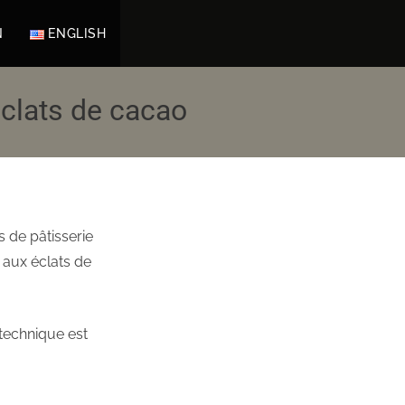
N
ENGLISH
éclats de cacao
s de pâtisserie
t aux éclats de
 technique est