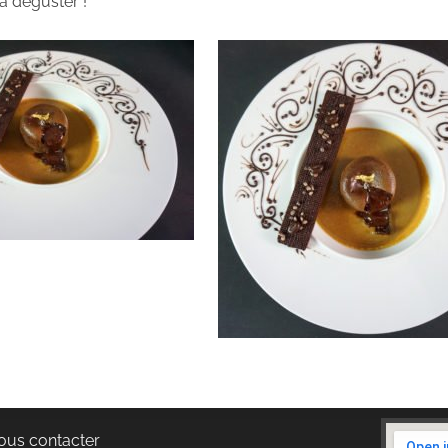
u’à déguster !
ous contacter