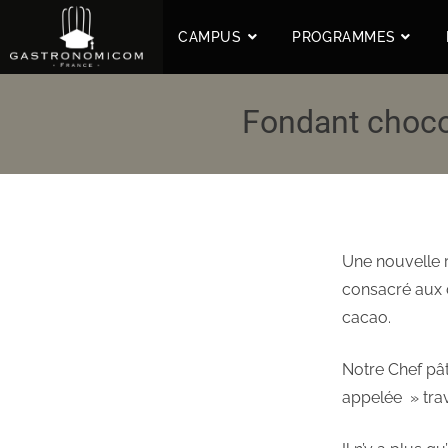
CAMPUS
PROGRAMMES
Fondant chocol
Une nouvelle r
consacré aux d
cacao.
Notre Chef pât
appelée » trav