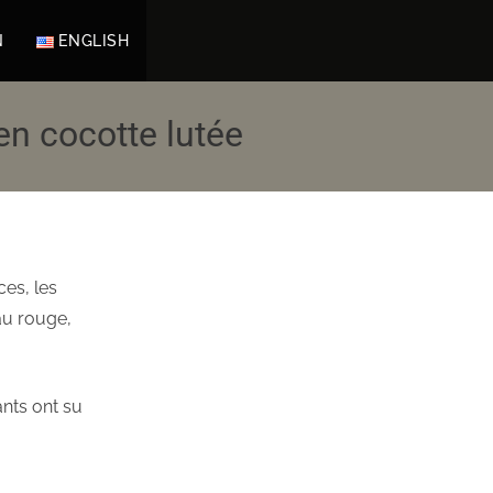
N
ENGLISH
en cocotte lutée
es, les
au rouge,
nts ont su