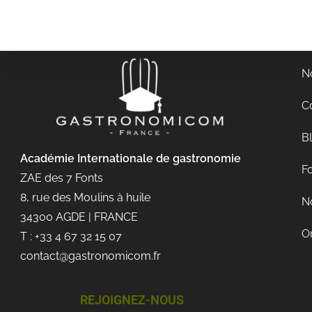
N
C
B
Académie Internationale de gastronomie
Fo
ZAE des 7 Fonts
8, rue des Moulins à huile
No
34300 AGDE | FRANCE
O
T : +33 4 67 32 15 07
contact@gastronomicom.fr
REJOIGNEZ-NOUS