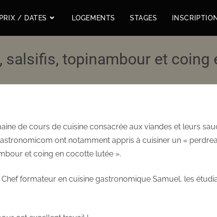
PRIX / DATES
LOGEMENTS
STAGES
INSCRIPTIO
 salsifis, topinambour et coing 
aine de cours de cuisine consacrée aux viandes et leurs sauc
Gastronomicom ont notamment appris à cuisiner un « perdre
nambour et coing en cocotte lutée ».
e Chef formateur en cuisine gastronomique Samuel, les étudia