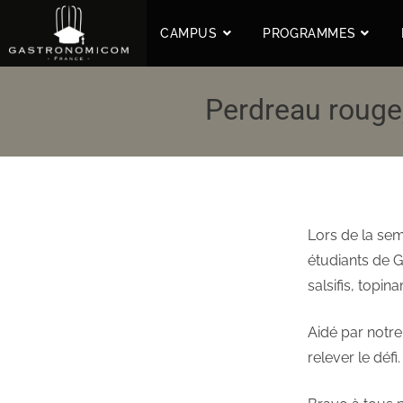
CAMPUS
PROGRAMMES
Perdreau rouge,
Lors de la sem
étudiants de 
salsifis, topi
Aidé par notr
relever le défi.