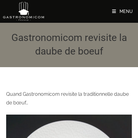
MENU
Gastronomicom revisite la
daube de boeuf
Quand Gastronomicom revisite la traditionnelle daube
de bœuf…