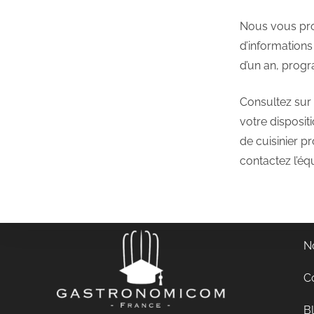
Nous vous pro
d’information
d’un an, prog
Consultez sur 
votre disposit
de cuisinier p
contactez l’é
N
C
B