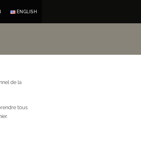
N
ENGLISH
nnel de la
pprendre tous
ier.