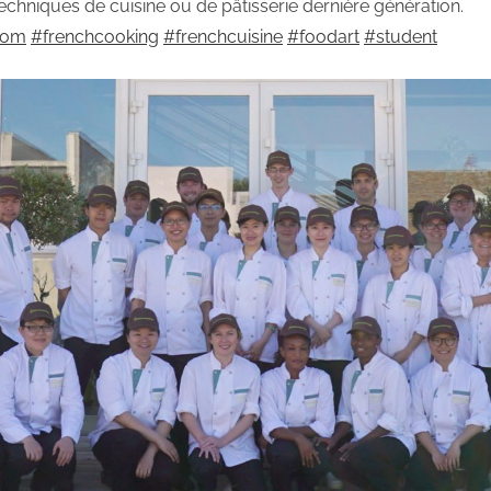
hniques de cuisine ou de pâtisserie dernière génération.
com
#
frenchcooking
#
frenchcuisine
#
foodart
#
student