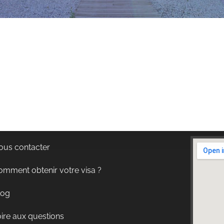
ous contacter
omment obtenir votre visa ?
log
ire aux questions