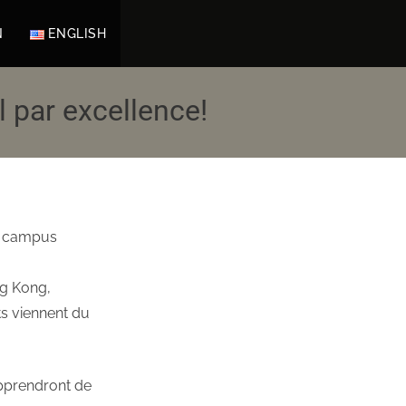
N
ENGLISH
l par excellence!
re campus
ng Kong,
ts viennent du
apprendront de