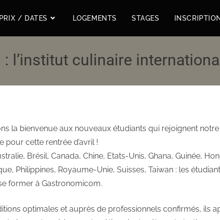
PRIX / DATES
LOGEMENTS
STAGES
INSCRIPTIO
l’institut culinaire internationa
ns la bienvenue aux nouveaux étudiants qui rejoignent not
pour cette rentrée d’avril !
tralie, Brésil, Canada, Chine, Etats-Unis, Ghana, Guinée, Ho
ue, Philippines, Royaume-Unie, Suisses, Taiwan : les étudian
se former à Gastronomicom.
tions optimales et auprès de professionnels confirmés, ils 