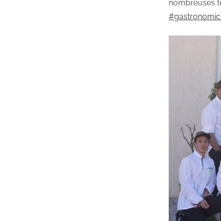
nombreuses tec
#
gastronomi