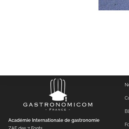
N
C
B
Académie Internationale de gastronomie
Fo
ZAE des 7 Fonts